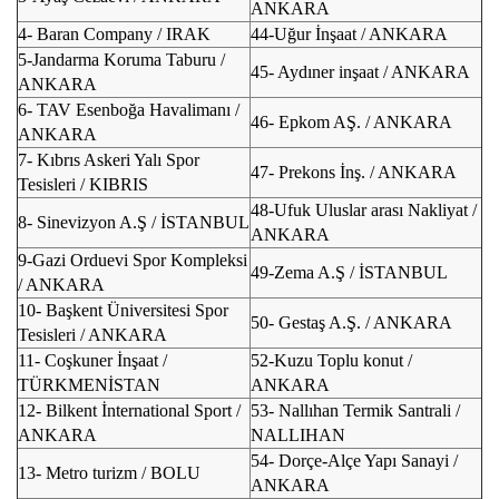
ANKARA
4- Baran Company / IRAK
44-Uğur İnşaat / ANKARA
5-Jandarma Koruma Taburu /
45- Aydıner inşaat / ANKARA
ANKARA
6- TAV Esenboğa Havalimanı /
46- Epkom AŞ. / ANKARA
ANKARA
7- Kıbrıs Askeri Yalı Spor
47- Prekons İnş. / ANKARA
Tesisleri / KIBRIS
48-Ufuk Uluslar arası Nakliyat /
8- Sinevizyon A.Ş / İSTANBUL
ANKARA
9-Gazi Orduevi Spor Kompleksi
49-Zema A.Ş / İSTANBUL
/ ANKARA
10- Başkent Üniversitesi Spor
50- Gestaş A.Ş. / ANKARA
Tesisleri / ANKARA
11- Coşkuner İnşaat /
52-Kuzu Toplu konut /
TÜRKMENİSTAN
ANKARA
12- Bilkent İnternational Sport /
53- Nallıhan Termik Santrali /
ANKARA
NALLIHAN
54- Dorçe-Alçe Yapı Sanayi /
13- Metro turizm / BOLU
ANKARA