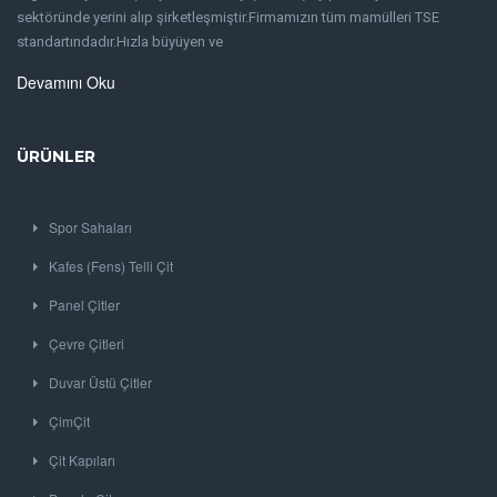
sektöründe yerini alıp şirketleşmiştir.Firmamızın tüm mamülleri TSE
standartındadır.Hızla büyüyen ve
Devamını Oku
ÜRÜNLER
Spor Sahaları
Kafes (Fens) Telli Çit
Panel Çitler
Çevre Çitleri
Duvar Üstü Çitler
ÇimÇit
Çit Kapıları