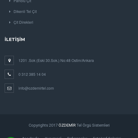
Panolu Çit
Dikenli Tel Çit
Çit Direkleri
İLETIŞIM
1201 .Sok (Eski 30.Sok.) No:48 Ostim/Ankara
0 312 385 14 04
info@ozdemirtel.com
Copyrights 2017
ÖZDEMİR
Tel Örgü Sistemleri